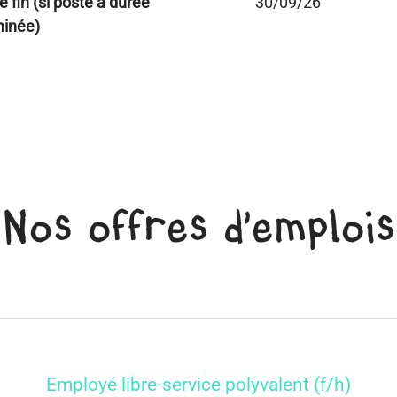
e fin (si poste à durée
30/09/26
minée)
Nos offres d'emplois
Employé libre-service polyvalent (f/h)