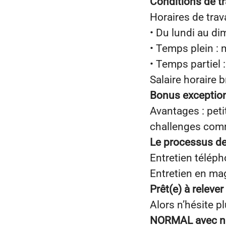
Conditions de tr
Horaires de trava
• Du lundi au di
• Temps plein : 
• Temps partiel :
Salaire horaire b
Bonus exception
Avantages : peti
challenges comm
Le processus d
Entretien télép
Entretien en ma
Prêt(e) à relever 
Alors n’hésite pl
NORMAL avec n