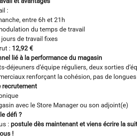
avail et avantages
il :
manche, entre 6h et 21h
modulation du temps de travail
 jours de travail fixes
rut :
12,92 €
nel lié à la performance du magasin
ts-déjeuners d’équipe réguliers, deux sorties d’éq
erciaux renforçant la cohésion, pas de longues
e recrutement
honique
gasin avec le Store Manager ou son adjoint(e)
le défi ?
us :
postule dès maintenant et viens écrire la suit
ous !