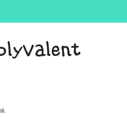
olyvalent
té.