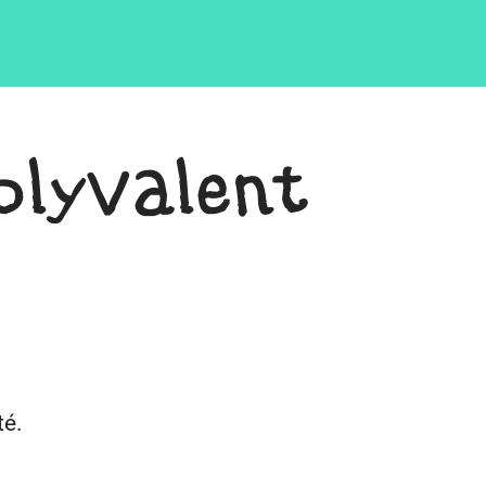
olyvalent
té.