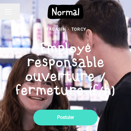
Partager la page
Menu carrière
MAGASIN
·
TORCY
Employé
responsable
ouverture /
fermeture (f/h)
Postuler